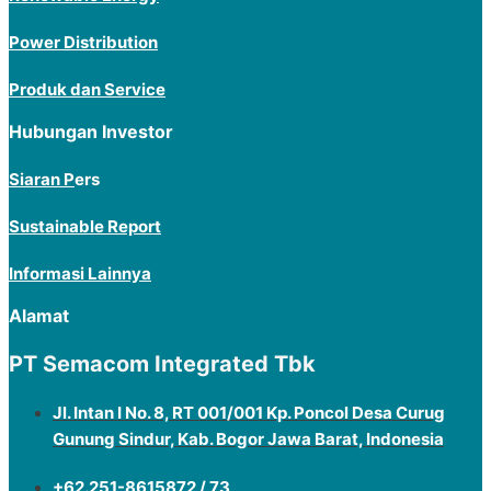
Power Distribution
Produk dan Service
Hubungan Investor
Siaran P
ers
Sustainable Report
Informasi Lainnya
Alamat
PT Semacom Integrated Tbk
Jl. Intan I No. 8, RT 001/001 Kp. Poncol Desa Curug
Gunung Sindur, Kab. Bogor Jawa Barat, Indonesia
+62.251-8615872 / 73