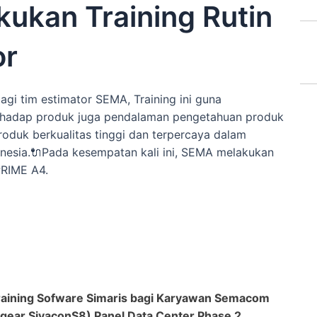
ukan Training Rutin
or
agi tim estimator SEMA, Training ini guna
rhadap produk juga pendalaman pengetahuan produk
oduk berkualitas tinggi dan terpercaya dalam
ndonesia.🔌Pada kesempatan kali ini, SEMA melakukan
PRIME A4.
aining Sofware Simaris bagi Karyawan Semacom
chgear SivaconS8) Panel Data Center Phase 2