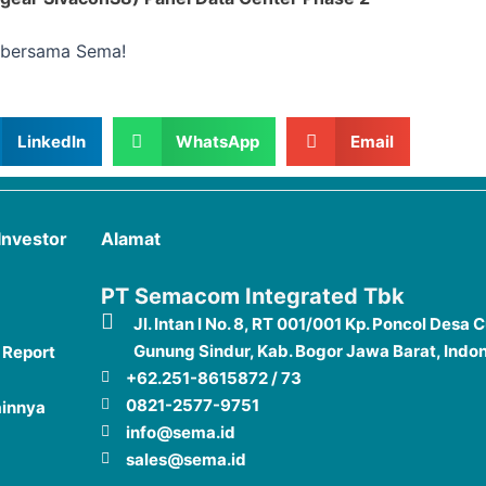
a bersama Sema!
LinkedIn
WhatsApp
Email
Investor
Alamat
PT Semacom Integrated Tbk
Jl. Intan I No. 8, RT 001/001 Kp. Poncol Desa 
Gunung Sindur, Kab. Bogor Jawa Barat, Indo
 Report
+62.251-8615872 / 73
0821-2577-9751
ainnya
info@sema.id
sales@sema.id