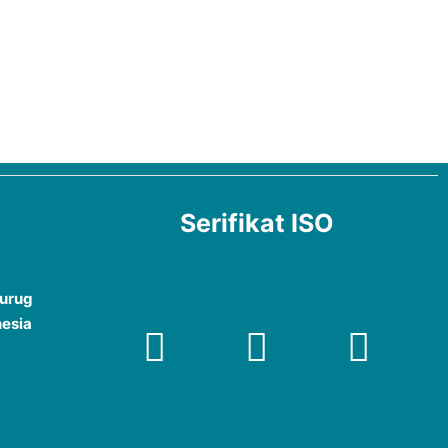
Serifikat ISO
Curug
nesia