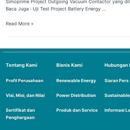
Simoprime Project Outgoing Vacuum Contactor yang dilak
Baca Juga : Uji Test Project Battery Energy …
Read More »
Tentang Kami
Bisnis Kami
Hubungan 
Profil Perusahaan
Renewable Energy
Siaran P
ers
Visi, Misi, dan Nilai
Power Distribution
Sustainable
Sertifikat dan
Produk dan Service
Informasi L
Penghargaan