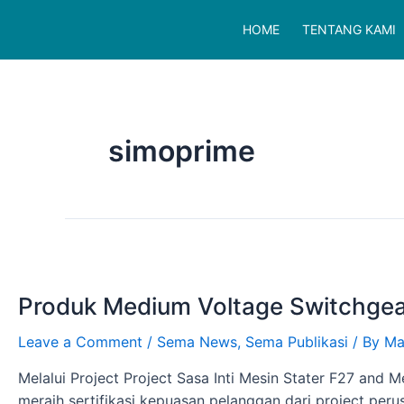
HOME
TENTANG KAMI
simoprime
Produk Medium Voltage Switchgea
Leave a Comment
/
Sema News
,
Sema Publikasi
/ By
Ma
Melalui Project Project Sasa Inti Mesin Stater F27 and
meraih sertifikasi kepuasan pelanggan dari project peru