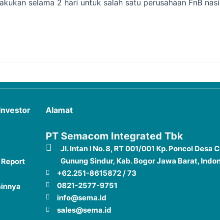
ukan selama 2 hari untuk salah satu perusahaan FnB nasio
Investor
Alamat
PT Semacom Integrated Tbk
Jl. Intan I No. 8, RT 001/001 Kp. Poncol Desa 
Gunung Sindur, Kab. Bogor Jawa Barat, Indo
 Report
+62.251-8615872 / 73
0821-2577-9751
ainnya
info@sema.id
sales@sema.id