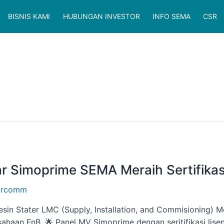
BISNIS KAMI
HUBUNGAN INVESTOR
INFO SEMA
CSR
r Simoprime SEMA Meraih Sertifika
rcomm
 Mesin Stater LMC (Supply, Installation, and Commisioning)
sahaan FnB. 🌟 Panel MV Simoprime dengan seritifikasi lisen