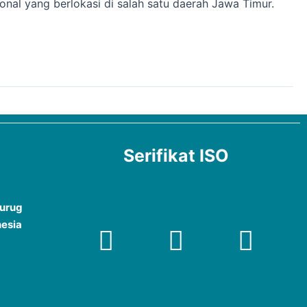
nal yang berlokasi di salah satu daerah Jawa Timur.
Serifikat ISO
Curug
nesia